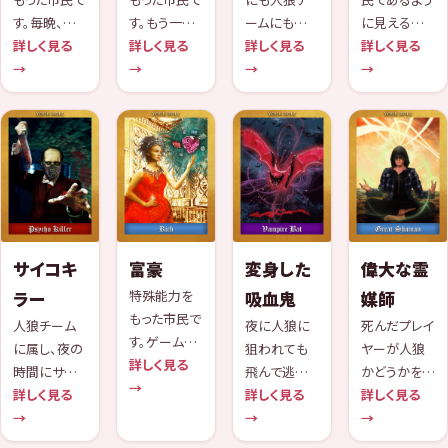
す。毎晩、人
す。もう一人
ームにも属
に見えるが、
狼から守りた
詳しく見る
の恋人が誰
詳しく見る
ず、ゲーム終
詳しく見る
実際には人
詳しく見る
い市民を一
→
かをお互い
→
了時に生き
→
狼陣営の一
→
人だけ守る
に把握するこ
残ることによ
員として機能
ことができま
とができま
って勝利を収
する特殊な
す。
す。
めることがで
役職です。
きます。
サイコキ
富豪
変身した
偉大な霊
ラー
特殊能力を
吸血鬼
媒師
もった市民で
人狼チーム
夜に人狼に
死んだプレイ
す。ゲーム終
に属し、夜の
狙われても
ヤーが人狼
了まで生き残
詳しく見る
時間にサイコ
飛んで逃げ
かどうかを知
ると、勝利チ
→
キラーに関
詳しく見る
ることができ
詳しく見る
ることがで
詳しく見る
ームの勝利
わった他の役
→
ますが、し占
→
き、死んだプ
→
ポイントが２
職を殺害す
い師に占わ
レイヤーの役