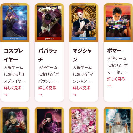
倍になりま
る能力を持っ
れると、死ん
に変身するこ
す。
ています。
でしまいま
とができま
す。
す。
コスプレ
パパラッ
マジシャ
ボマー
イヤー
チ
ン
人狼ゲーム
における「ボ
人狼ゲーム
人狼ゲーム
人狼ゲーム
マー」は、特
における「コ
における「パ
における「マ
殊能力を持っ
詳しく見る
スプレイヤ
パラッチ」は、
ジシャン」
た市民プレイ
→
ー」は、特殊
詳しく見る
人狼チーム
詳しく見る
は、特殊能力
詳しく見る
ヤーです。こ
能力を持った
→
に属する特
→
を持つ市民
→
の役職はゲ
市民プレイヤ
殊な人間の
プレイヤーで
ーム中一度
ーです。この
役職です。こ
す。この役職
だけ、自分の
役職のプレイ
の役職の持
の持ち主は、
部屋に爆弾
ヤーは、毎晩
ち主は、人狼
ゲーム開始
を仕掛けて
一人の市民
チームが勝
時の第1夜