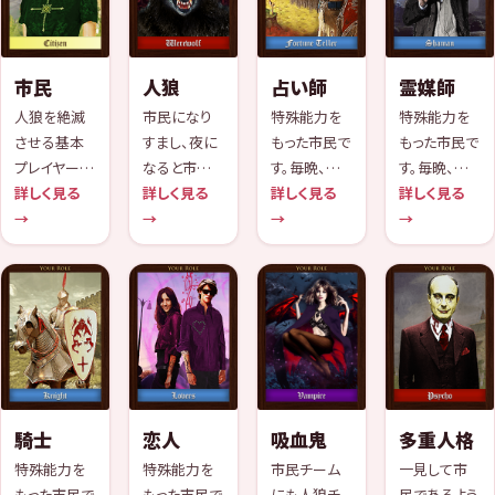
市民
人狼
占い師
霊媒師
人狼を絶滅
市民になり
特殊能力を
特殊能力を
させる基本
すまし、夜に
もった市民で
もった市民で
プレイヤーで
なると市民を
す。毎晩、プレ
す。毎晩、死
す。人狼を絶
詳しく見る
殺害するプレ
詳しく見る
イヤーの正
詳しく見る
んだプレイヤ
詳しく見る
滅させると勝
→
イヤーです。
→
体を一人だ
→
ーが人狼か
→
利となりま
け確認できま
どうかチェッ
す。
す。
クすることが
できます。
騎士
恋人
吸血鬼
多重人格
特殊能力を
特殊能力を
市民チーム
一見して市
もった市民で
もった市民で
にも人狼チ
民であるよう