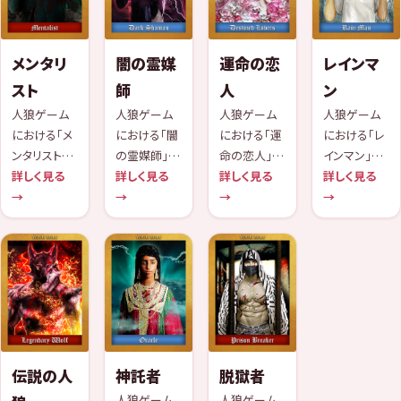
無敵の状態
を人狼の攻
利した際に
に、他のプレ
になることが
撃から守る
勝利を享受
イヤーからカ
できます。無
能力を持って
することがで
ードを1枚奪
メンタリ
闇の霊媒
運命の恋
レインマ
敵中
います。この
きます。パパ
い、そのカー
スト
師
人
ン
保
ラッチ
ド
人狼ゲーム
人狼ゲーム
人狼ゲーム
人狼ゲーム
における「メ
における「闇
における「運
における「レ
ンタリスト」
の霊媒師」
命の恋人」
インマン」は、
は、特殊な役
詳しく見る
は、特殊能力
詳しく見る
は、特殊能力
詳しく見る
特殊能力を
詳しく見る
職を持つ市
→
を持った市民
→
を持った市民
→
持った市民プ
→
民でありな
プレイヤーで
プレイヤー
レイヤーで
がら人狼チ
す。この役職
で、2人1組の
す。この役職
ームに属して
は、死んだプ
役職です。こ
のプレイヤー
います。この
レイヤーが人
の役職は、恋
は、生存して
役職のプレイ
狼であったか
人同士がお
いる限り、毎
ヤーは、人狼
どうかを確認
互いの存在
日雨を降ら
チームが勝
する能力を
を知ってお
せることがで
利した際に
持っていま
り、互いに協
きます。この
伝説の人
神託者
脱獄者
勝利を収め
す。更に独特
力してゲーム
雨はゲーム
人狼ゲーム
人狼ゲーム