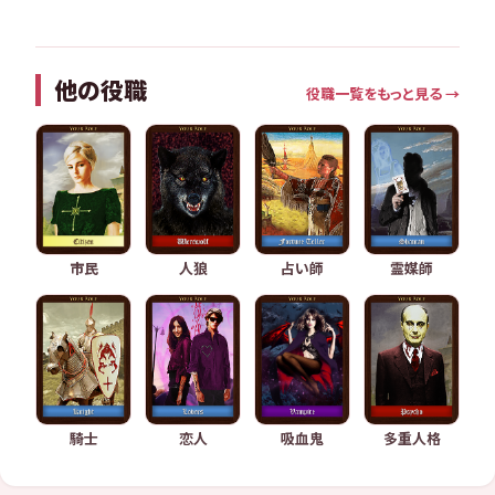
他の役職
役職一覧をもっと見る →
市民
人狼
占い師
霊媒師
騎士
恋人
吸血鬼
多重人格