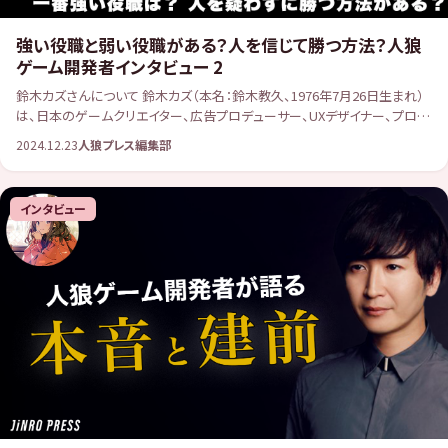
強い役職と弱い役職がある？人を信じて勝つ方法？人狼
ゲーム開発者インタビュー 2
鈴木カズさんについて 鈴木カズ（本名：鈴木教久、1976年7月26日生まれ）
は、日本のゲームクリエイター、広告プロデューサー、UXデザイナー、プログ
ラマーとして知られています。青森県出身で、横浜国立大学を卒業後、2008
2024.12.23
人狼プレス編集部
[…]
インタビュー