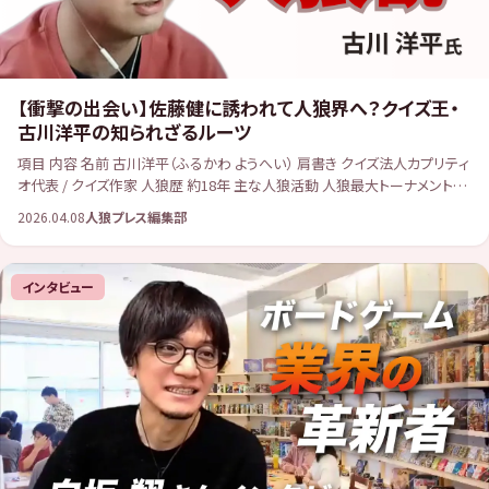
【衝撃の出会い】佐藤健に誘われて人狼界へ？クイズ王・
古川洋平の知られざるルーツ
項目 内容 名前 古川洋平（ふるかわ ようへい） 肩書き クイズ法人カプリティ
オ代表 / クイズ作家 人狼歴 約18年 主な人狼活動 人狼最大トーナメント、
人狼クロスノーツ（審査員長）、ガチ狼、おさかな人狼、他 YouT […]
2026.04.08
人狼プレス編集部
インタビュー