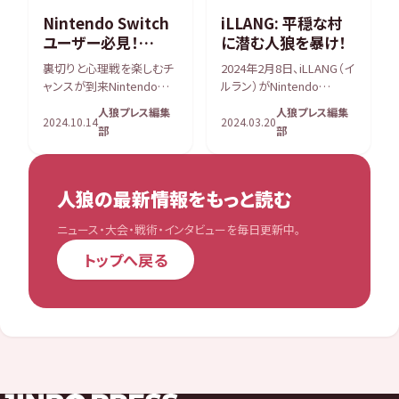
Nintendo Switch
iLLANG: 平穏な村
ユーザー必見！
に潜む人狼を暴け！
『Among Us』が期
裏切りと心理戦を楽しむチ
2024年2月8日、iLLANG（イ
間限定で無料プレイ
ャンスが到来Nintendo
ルラン）がNintendo
可能！
Switch Online加入者限定
Switch、iOS、Android向け
人狼プレス編集
人狼プレス編集
のイベント「いっせいトライ
に待望のリリースを果たし
2024.10.14
2024.03.20
部
部
アル」で、10月7日（月）から
ました。 しかし、その登場と
10月14日（月・祝）まで、大
共に平和なコージ村に異
人気の宇宙船を舞台にした
変が訪れました。 「イルラン
騙しあいゲーム『Am […]
出没警報」が発 […]
人狼の最新情報をもっと読む
ニュース・大会・戦術・インタビューを毎日更新中。
トップへ戻る