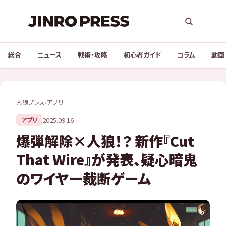
総合
ニュース
戦術・攻略
初心者ガイド
コラム
動画
人狼プレス
›
アプリ
2025.09.16
アプリ
爆弾解除×人狼！？ 新作『Cut
That Wire』が発表、疑心暗鬼
のワイヤー裁断ゲーム