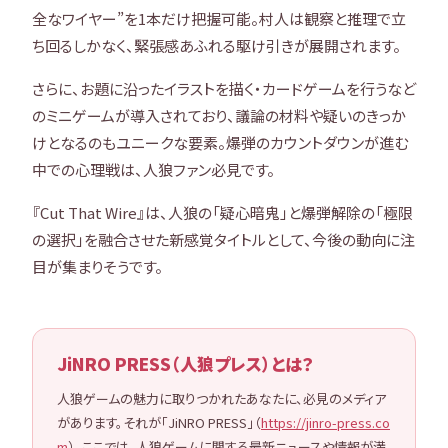
全なワイヤー”を1本だけ把握可能。村人は観察と推理で立
ち回るしかなく、緊張感あふれる駆け引きが展開されます。
さらに、お題に沿ったイラストを描く・カードゲームを行うなど
のミニゲームが導入されており、議論の材料や疑いのきっか
けとなるのもユニークな要素。爆弾のカウントダウンが進む
中での心理戦は、人狼ファン必見です。
『Cut That Wire』は、人狼の「疑心暗鬼」と爆弾解除の「極限
の選択」を融合させた新感覚タイトルとして、今後の動向に注
目が集まりそうです。
JiNRO PRESS（人狼プレス）とは？
人狼ゲームの魅力に取りつかれたあなたに、必見のメディア
があります。それが「JiNRO PRESS」（
https://jinro-press.co
m
）。ここでは、人狼ゲームに関する最新ニュースや情報が満