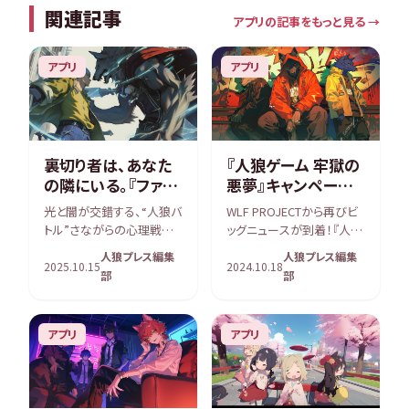
関連記事
アプリの記事をもっと見る →
アプリ
アプリ
裏切り者は、あなた
『人狼ゲーム 牢獄の
の隣にいる。『ファイ
悪夢』キャンペーン
アーエムブレム シャ
第2弾！豪華賞品
光と闇が交錯する、“人狼バ
WLF PROJECTから再びビ
ドウズ』新章「優しい
PS5をゲットしよう！
トル”さながらの心理戦が
ッグニュースが到着！『人狼
狼」
開幕 任天堂のスマートフォ
ゲーム 牢獄の悪夢』キャン
人狼プレス編集
人狼プレス編集
ン向けアプリ『ファイアーエ
ペーン第2弾がスタートし
2025.10.15
2024.10.18
部
部
ムブレム シャドウズ』にて、
ました！前回のNintendo
新ストーリー「優しい狼」が
Switchプレゼントキャンペ
配信開始されました。本作
ーンに続き、今回はさらに
アプリ
アプリ
は、“光の神”と“闇の神”が
豪華な賞品、なんと、『Pl
終わりなき戦 […]
[…]