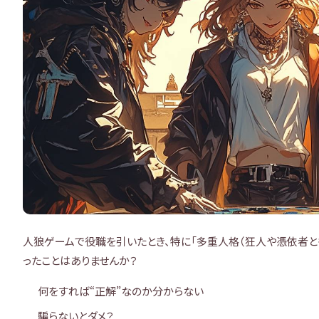
人狼ゲームで役職を引いたとき、特に「多重人格（狂人や憑依者と
ったことはありませんか？
何をすれば“正解”なのか分からない
騙らないとダメ？