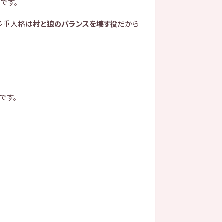
”
です。
多重人格は
村と狼のバランスを壊す役
だから
です。