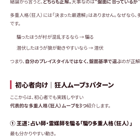
結論から言うと、
どちらも正解
。
大事なのは
“盤面に合っているか
多重人格（狂人）には「決まった最適解」はありません。なぜなら、
です。
騙ったほうが村が混乱するなら → 騙る
潜伏したほうが狼が動きやすいなら → 潜伏
つまり、
自分のプレイスタイルではなく、盤面基準で選ぶ
のが正解
初心者向け｜狂人ムーブ3パターン
ここからは、初心者でも実践しやすい
代表的な多重人格（狂人）ムーブを3つ
紹介します。
① 王道：占い師・霊媒師を騙る「騙り多重人格（狂人）」
最も分かりやすい動き。