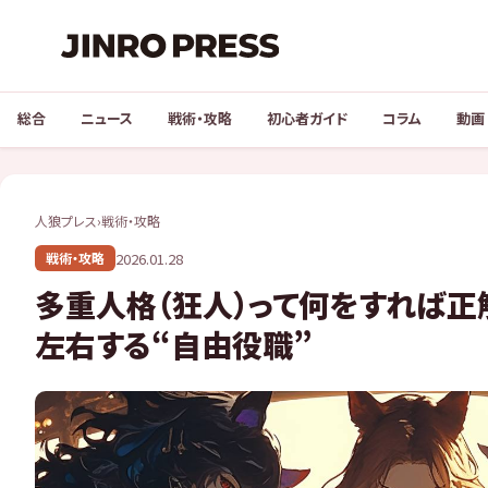
総合
ニュース
戦術・攻略
初心者ガイド
コラム
動画
人狼プレス
›
戦術・攻略
2026.01.28
戦術・攻略
多重人格（狂人）って何をすれば正
左右する“自由役職”